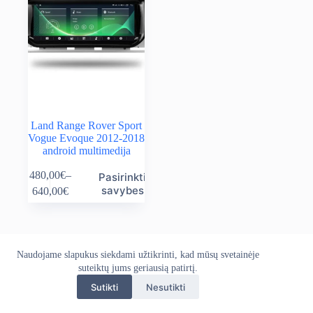
Land Range Rover Sport
Vogue Evoque 2012-2018
android multimedija
This
480,00
€
–
Pasirinkti
product
Price
savybes
640,00
€
has
range:
multiple
480,00€
variants.
through
The
640,00€
options
Naudojame slapukus siekdami užtikrinti, kad mūsų svetainėje
Apie mus
Grąžinimo politika
Kontaktai
may
Pristatymo politika
suteiktų jums geriausią patirtį.
Privatumo politika
be
Sąlygos ir taisyklės
chosen
Sutikti
Nesutikti
Autoekranas.lt © 2026 - Visos teisės saugomos. Kopijuoti,
on
platinti svetainės turinį be autorių sutikimo draudžiama.
the