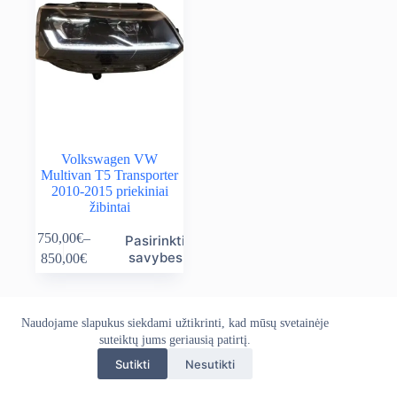
Volkswagen VW
Multivan T5 Transporter
2010-2015 priekiniai
žibintai
This
750,00
€
–
Pasirinkti
product
Price
savybes
850,00
€
has
range:
multiple
750,00€
variants.
through
The
850,00€
Naudojame slapukus siekdami užtikrinti, kad mūsų svetainėje
Apie mus
Grąžinimo politika
Kontaktai
options
suteiktų jums geriausią patirtį.
Pristatymo politika
Privatumo politika
may
Sąlygos ir taisyklės
be
Sutikti
Nesutikti
Autoekranas.lt © 2026 - Visos teisės saugomos. Kopijuoti,
chosen
platinti svetainės turinį be autorių sutikimo draudžiama.
on