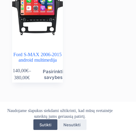
Ford S-MAX 2006-2015
android multimedija
This
140,00
€
–
Pasirinkti
product
Price
savybes
380,00
€
has
range:
multiple
140,00€
variants.
through
The
380,00€
options
may
Naudojame slapukus siekdami užtikrinti, kad mūsų svetainėje
Apie mus
Grąžinimo politika
Kontaktai
be
Pristatymo politika
suteiktų jums geriausią patirtį.
Privatumo politika
chosen
Sąlygos ir taisyklės
on
Sutikti
Nesutikti
Autoekranas.lt © 2026 - Visos teisės saugomos. Kopijuoti,
the
platinti svetainės turinį be autorių sutikimo draudžiama.
product