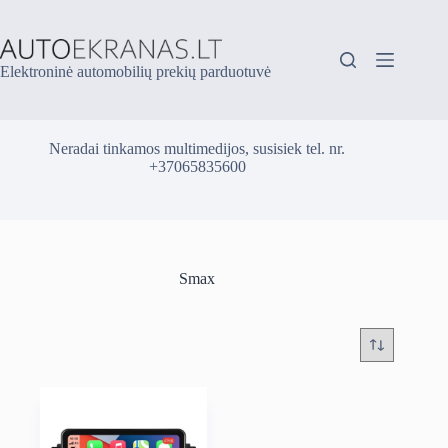
Skip
to
content
Elektroninė automobilių prekių parduotuvė
Neradai tinkamos multimedijos, susisiek tel. nr.
+37065835600
Smax