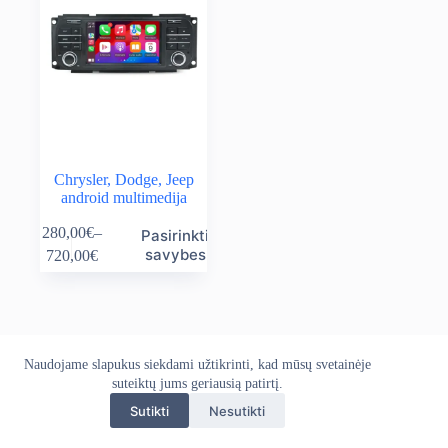
Chrysler, Dodge, Jeep
android multimedija
This
280,00
€
–
Pasirinkti
product
Price
savybes
720,00
€
has
range:
multiple
280,00€
variants.
through
The
720,00€
options
may
Naudojame slapukus siekdami užtikrinti, kad mūsų svetainėje
Apie mus
Grąžinimo politika
Kontaktai
be
Pristatymo politika
suteiktų jums geriausią patirtį.
Privatumo politika
chosen
Sąlygos ir taisyklės
on
Sutikti
Nesutikti
Autoekranas.lt © 2026 - Visos teisės saugomos. Kopijuoti,
the
platinti svetainės turinį be autorių sutikimo draudžiama.
product