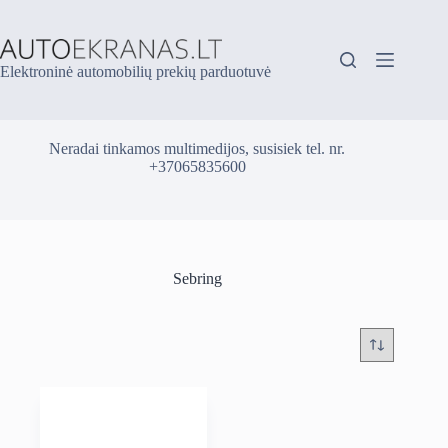
Skip
to
content
Elektroninė automobilių prekių parduotuvė
Neradai tinkamos multimedijos, susisiek tel. nr.
+37065835600
Sebring