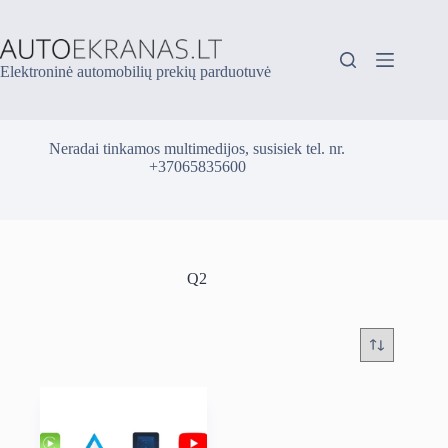
Skip
to
content
Elektroninė automobilių prekių parduotuvė
Neradai tinkamos multimedijos, susisiek tel. nr.
+37065835600
Q2