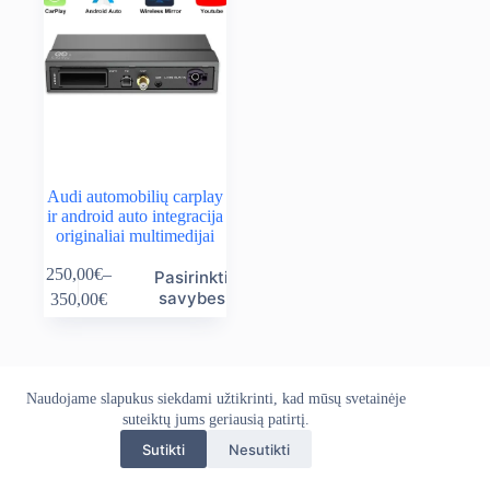
Audi automobilių carplay
ir android auto integracija
originaliai multimedijai
This
250,00
€
–
Pasirinkti
product
Price
savybes
350,00
€
has
range:
multiple
250,00€
variants.
through
The
350,00€
options
Naudojame slapukus siekdami užtikrinti, kad mūsų svetainėje
Apie mus
Grąžinimo politika
Kontaktai
may
Pristatymo politika
suteiktų jums geriausią patirtį.
Privatumo politika
be
Sąlygos ir taisyklės
chosen
Sutikti
Nesutikti
Autoekranas.lt © 2026 - Visos teisės saugomos. Kopijuoti,
on
platinti svetainės turinį be autorių sutikimo draudžiama.
the