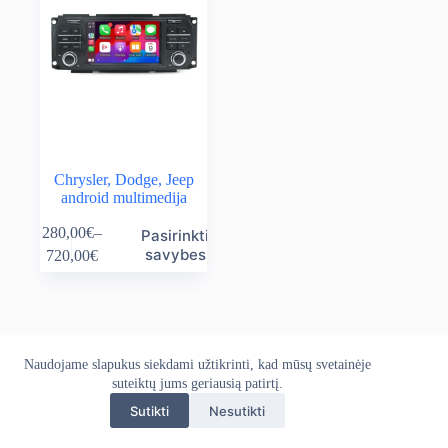
Chrysler, Dodge, Jeep
android multimedija
This
280,00
€
–
Pasirinkti
product
Price
savybes
720,00
€
has
range:
multiple
280,00€
variants.
through
The
720,00€
options
may
Naudojame slapukus siekdami užtikrinti, kad mūsų svetainėje
Apie mus
Grąžinimo politika
Kontaktai
be
Pristatymo politika
suteiktų jums geriausią patirtį.
Privatumo politika
chosen
Sąlygos ir taisyklės
on
Sutikti
Nesutikti
Autoekranas.lt © 2026 - Visos teisės saugomos. Kopijuoti,
the
platinti svetainės turinį be autorių sutikimo draudžiama.
product