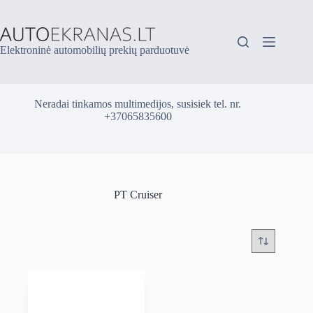
Skip
to
content
Elektroninė automobilių prekių parduotuvė
Neradai tinkamos multimedijos, susisiek tel. nr.
+37065835600
PT Cruiser