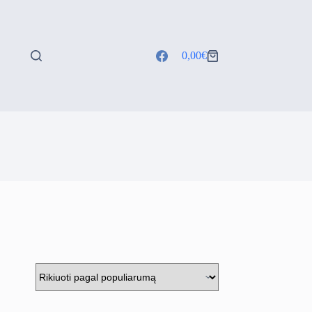
0,00
€
Shopping
cart