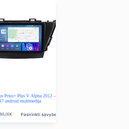
us Prius+ Plus V Alpha 2012 –
17 android multimedija
Pasirinkti savybes
80,00
€
ice
nge:
0,00€