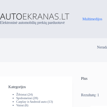
Skip
to
content
Multimedijos
Elektroninė automobilių prekių parduotuvė
Nerada
Plus
Kategorijos
24
Žibintai
24
Rezultatų: 1
produktai
28
Spidometrai
28
produktai
13
Carplay ir Android auto
13
6
produktų
Vairai
6