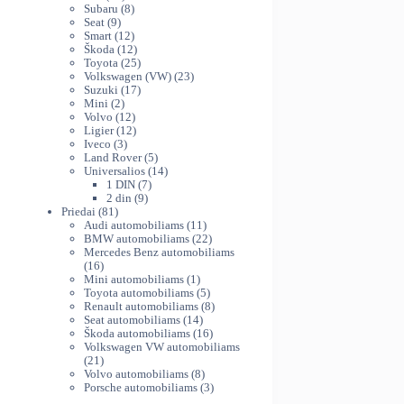
variants.
produktų
8
th
Subaru
8
The
9
produktai
Seat
9
38
produktai
12
Smart
12
options
produktų
12
Škoda
12
may
produktų
25
Toyota
25
be
produktai
23
Volkswagen (VW)
23
chosen
17
produktai
Suzuki
17
on
2
produktų
Mini
2
produktai
12
Volvo
12
the
produktų
12
Ligier
12
product
3
produktų
Iveco
3
page
produktai
5
Land Rover
5
produktai
14
Universalios
14
7
produktų
1 DIN
7
9
produktai
2 din
9
81
produktai
Priedai
81
produktas
11
Audi automobiliams
11
produktų
22
BMW automobiliams
22
produktai
Mercedes Benz automobiliams
16
16
produktų
1
Mini automobiliams
1
produktas
5
Toyota automobiliams
5
produktai
8
Renault automobiliams
8
14
produktai
Seat automobiliams
14
produktų
16
Škoda automobiliams
16
produktų
Volkswagen VW automobiliams
21
21
produktas
8
Volvo automobiliams
8
produktai
3
Porsche automobiliams
3
produktai