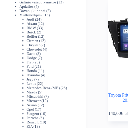
produktai
13
Galinio vaizdo kameros
13
4
produktų
Apdailos
4
produktai
2
Dovanų kuponai
2
315
produktai
Multimedijos
315
24
produktų
Audi
24
produktai
12
Aixam
12
33
produktų
BMW
33
2
produktai
Buick
2
produktai
12
Bellier
12
produktų
12
Citroen
12
7
produktų
Chrysler
7
produktai
4
Chevrolet
4
3
produktai
Dacia
3
produktai
7
Dodge
7
25
produktai
Fiat
25
produktai
21
Ford
21
produktas
11
Honda
11
produktų
4
Hyundai
4
7
produktai
Jeep
7
produktai
22
Lexus
22
produktai
26
Mercedes-Benz (MB)
26
5
produktai
Mazda
5
Toyota Pri
produktai
7
Mitsubishi
7
20
12
produktai
Microcar
12
12
produktų
Nissan
12
This
17
produktų
Opel
17
140,00
€
–
3
produktų
10
Peugeot
10
product
Pr
6
produktų
Porsche
6
has
ra
produktai
10
Renault
10
multiple
14
13
produktų
KIA
13