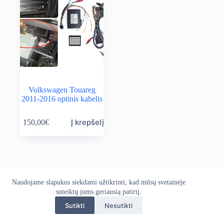
Volkswagen Touareg
2011-2016 optinis kabelis
Į krepšelį
150,00
€
Naudojame slapukus siekdami užtikrinti, kad mūsų svetainėje
Apie mus
Grąžinimo politika
Kontaktai
Pristatymo politika
suteiktų jums geriausią patirtį.
Privatumo politika
Sąlygos ir taisyklės
Sutikti
Nesutikti
Autoekranas.lt © 2026 - Visos teisės saugomos. Kopijuoti,
platinti svetainės turinį be autorių sutikimo draudžiama.