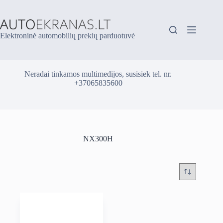
Skip
to
content
Elektroninė automobilių prekių parduotuvė
Neradai tinkamos multimedijos, susisiek tel. nr.
+37065835600
NX300H