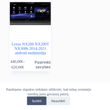
Lexus NX200 NX200T
NX300h 2014-2021
android multimedija
This
440,00
€
–
Pasirinkti
product
Price
savybes
620,00
€
has
range:
multiple
440,00€
variants.
through
The
620,00€
options
Naudojame slapukus siekdami užtikrinti, kad mūsų svetainėje
Apie mus
Grąžinimo politika
Kontaktai
may
Pristatymo politika
suteiktų jums geriausią patirtį.
Privatumo politika
be
Sąlygos ir taisyklės
chosen
Sutikti
Nesutikti
Autoekranas.lt © 2026 - Visos teisės saugomos. Kopijuoti,
on
platinti svetainės turinį be autorių sutikimo draudžiama.
the