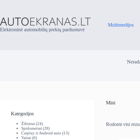
Skip
to
content
Multimedijos
Elektroninė automobilių prekių parduotuvė
Nerada
Mini
Kategorijos
24
Žibintai
24
Rodomi visi rezul
produktai
28
Spidometrai
28
produktai
13
Carplay ir Android auto
13
6
produktų
Vairai
6