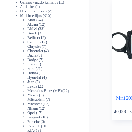
produktai
13
Galinio vaizdo kameros
13
4
produktų
Apdailos
4
produktai
2
Dovanų kuponai
2
315
produktai
Multimedijos
315
24
produktų
Audi
24
produktai
12
Aixam
12
33
produktų
BMW
33
2
produktai
Buick
2
produktai
12
Bellier
12
produktų
12
Citroen
12
7
produktų
Chrysler
7
produktai
4
Chevrolet
4
3
produktai
Dacia
3
produktai
7
Dodge
7
25
produktai
Fiat
25
produktai
21
Ford
21
produktas
11
Honda
11
produktų
4
Hyundai
4
7
produktai
Jeep
7
produktai
22
Lexus
22
produktai
26
Mercedes-Benz (MB)
26
5
produktai
Mazda
5
Mini 20
produktai
7
Mitsubishi
7
12
produktai
Microcar
12
This
12
produktų
Nissan
12
140,00
€
–
3
product
17
produktų
Opel
17
Pr
produktų
10
Peugeot
10
has
ra
6
produktų
Porsche
6
multiple
14
produktai
10
Renault
10
variants.
th
13
produktų
KIA
13