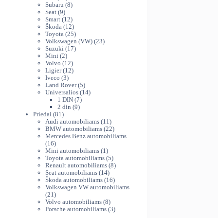
The
produktų
8
38
Subaru
8
options
9
produktai
Seat
9
produktai
12
Smart
12
may
produktų
12
Škoda
12
be
produktų
25
Toyota
25
chosen
produktai
23
Volkswagen (VW)
23
on
17
produktai
Suzuki
17
the
2
produktų
Mini
2
produktai
12
Volvo
12
product
produktų
12
Ligier
12
page
3
produktų
Iveco
3
produktai
5
Land Rover
5
produktai
14
Universalios
14
7
produktų
1 DIN
7
9
produktai
2 din
9
81
produktai
Priedai
81
produktas
11
Audi automobiliams
11
produktų
22
BMW automobiliams
22
produktai
Mercedes Benz automobiliams
16
16
produktų
1
Mini automobiliams
1
produktas
5
Toyota automobiliams
5
produktai
8
Renault automobiliams
8
14
produktai
Seat automobiliams
14
produktų
16
Škoda automobiliams
16
produktų
Volkswagen VW automobiliams
21
21
produktas
8
Volvo automobiliams
8
produktai
3
Porsche automobiliams
3
produktai