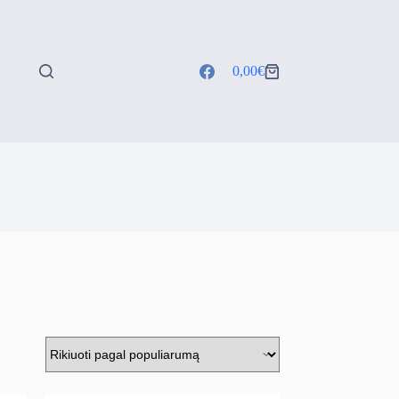
0,00
€
Shopping
cart