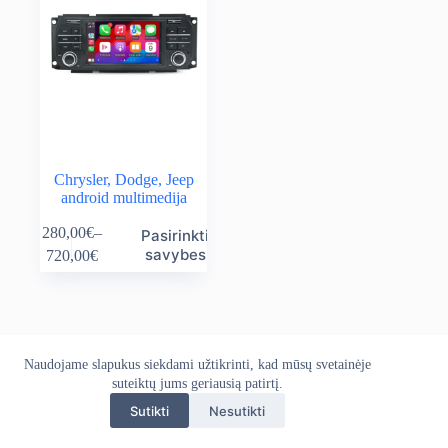
Chrysler, Dodge, Jeep
android multimedija
This
280,00
€
–
Pasirinkti
product
Price
savybes
720,00
€
has
range:
multiple
280,00€
variants.
through
The
720,00€
options
may
Naudojame slapukus siekdami užtikrinti, kad mūsų svetainėje
Apie mus
Grąžinimo politika
Kontaktai
be
Pristatymo politika
suteiktų jums geriausią patirtį.
Privatumo politika
chosen
Sąlygos ir taisyklės
on
Sutikti
Nesutikti
Autoekranas.lt © 2026 - Visos teisės saugomos. Kopijuoti,
the
platinti svetainės turinį be autorių sutikimo draudžiama.
product