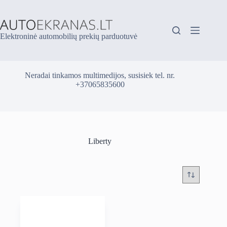
Skip
to
content
Elektroninė automobilių prekių parduotuvė
Neradai tinkamos multimedijos, susisiek tel. nr.
+37065835600
Liberty