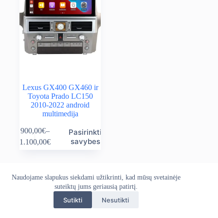
Lexus GX400 GX460 ir
Toyota Prado LC150
2010-2022 android
multimedija
This
900,00
€
–
Pasirinkti
product
Price
savybes
1.100,00
€
has
range:
multiple
900,00€
variants.
through
The
1.100,00€
Naudojame slapukus siekdami užtikrinti, kad mūsų svetainėje
Apie mus
Grąžinimo politika
Kontaktai
options
suteiktų jums geriausią patirtį.
Pristatymo politika
Privatumo politika
may
Sąlygos ir taisyklės
be
Sutikti
Nesutikti
Autoekranas.lt © 2026 - Visos teisės saugomos. Kopijuoti,
chosen
platinti svetainės turinį be autorių sutikimo draudžiama.
on