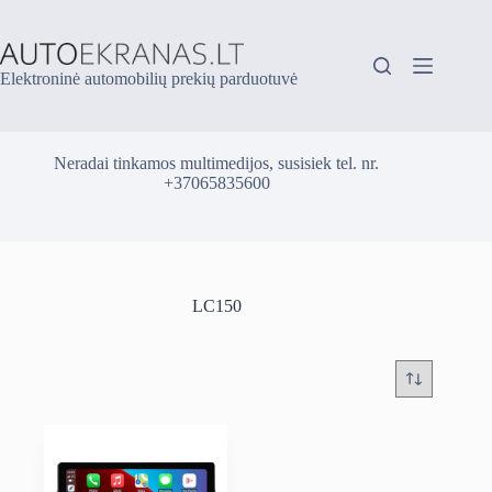
Skip
to
content
Elektroninė automobilių prekių parduotuvė
Neradai tinkamos multimedijos, susisiek tel. nr.
+37065835600
LC150