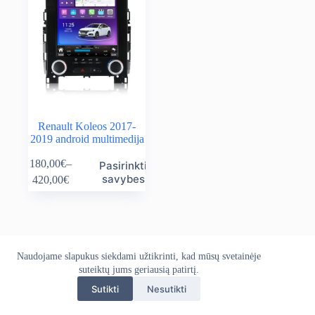
Renault Koleos 2017-
2019 android multimedija
This
180,00
€
–
Pasirinkti
product
Price
savybes
420,00
€
has
range:
multiple
180,00€
variants.
through
The
420,00€
options
may
Naudojame slapukus siekdami užtikrinti, kad mūsų svetainėje
Apie mus
Grąžinimo politika
Kontaktai
be
Pristatymo politika
suteiktų jums geriausią patirtį.
Privatumo politika
chosen
Sąlygos ir taisyklės
on
Sutikti
Nesutikti
Autoekranas.lt © 2026 - Visos teisės saugomos. Kopijuoti,
the
platinti svetainės turinį be autorių sutikimo draudžiama.
product