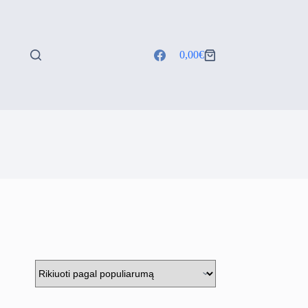
0,00
€
Shopping
cart