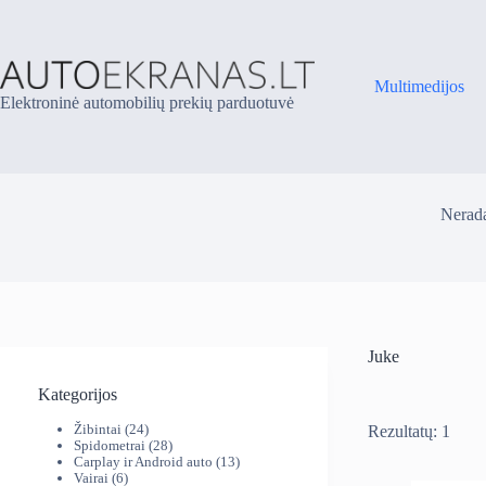
Skip
to
content
Multimedijos
Elektroninė automobilių prekių parduotuvė
Nerada
Juke
Kategorijos
24
Žibintai
24
Rezultatų: 1
produktai
28
Spidometrai
28
produktai
13
Carplay ir Android auto
13
6
produktų
Vairai
6