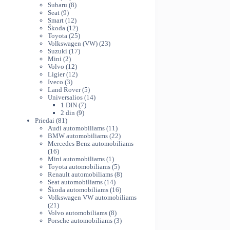
variants.
produktų
8
th
Subaru
8
The
9
produktai
Seat
9
38
produktai
12
Smart
12
options
produktų
12
Škoda
12
may
produktų
25
Toyota
25
be
produktai
23
Volkswagen (VW)
23
chosen
17
produktai
Suzuki
17
on
2
produktų
Mini
2
produktai
12
Volvo
12
the
produktų
12
Ligier
12
product
3
produktų
Iveco
3
page
produktai
5
Land Rover
5
produktai
14
Universalios
14
7
produktų
1 DIN
7
9
produktai
2 din
9
81
produktai
Priedai
81
produktas
11
Audi automobiliams
11
produktų
22
BMW automobiliams
22
produktai
Mercedes Benz automobiliams
16
16
produktų
1
Mini automobiliams
1
produktas
5
Toyota automobiliams
5
produktai
8
Renault automobiliams
8
14
produktai
Seat automobiliams
14
produktų
16
Škoda automobiliams
16
produktų
Volkswagen VW automobiliams
21
21
produktas
8
Volvo automobiliams
8
produktai
3
Porsche automobiliams
3
produktai