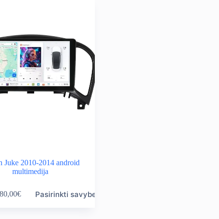
n Juke 2010-2014 android
multimedija
Pasirinkti savybes
80,00
€
ice
nge:
0,00€