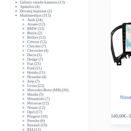
produktai
13
Galinio vaizdo kameros
13
4
produktų
Apdailos
4
produktai
2
Dovanų kuponai
2
315
produktai
Multimedijos
315
24
produktų
Audi
24
produktai
12
Aixam
12
33
produktų
BMW
33
2
produktai
Buick
2
produktai
12
Bellier
12
produktų
12
Citroen
12
7
produktų
Chrysler
7
produktai
4
Chevrolet
4
3
produktai
Dacia
3
produktai
7
Dodge
7
25
produktai
Fiat
25
produktai
21
Ford
21
produktas
11
Honda
11
produktų
4
Hyundai
4
7
produktai
Jeep
7
produktai
22
Lexus
22
produktai
26
Mercedes-Benz (MB)
26
5
produktai
Mazda
5
Nissa
produktai
7
Mitsubishi
7
12
produktai
Microcar
12
12
produktų
Nissan
12
This
17
produktų
Opel
17
140,00
€
–
3
produktų
10
Peugeot
10
product
Pr
6
produktų
Porsche
6
has
ra
produktai
10
Renault
10
multiple
14
13
produktų
KIA
13