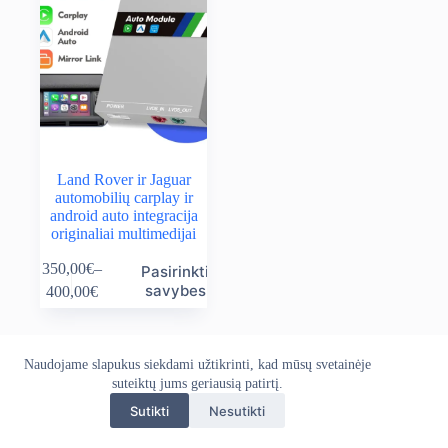
Land Rover ir Jaguar
automobilių carplay ir
android auto integracija
originaliai multimedijai
This
350,00
€
–
Pasirinkti
product
Price
savybes
400,00
€
has
range:
multiple
350,00€
variants.
through
The
400,00€
Naudojame slapukus siekdami užtikrinti, kad mūsų svetainėje
Apie mus
Grąžinimo politika
Kontaktai
options
suteiktų jums geriausią patirtį.
Pristatymo politika
Privatumo politika
may
Sąlygos ir taisyklės
be
Sutikti
Nesutikti
Autoekranas.lt © 2026 - Visos teisės saugomos. Kopijuoti,
chosen
platinti svetainės turinį be autorių sutikimo draudžiama.
on