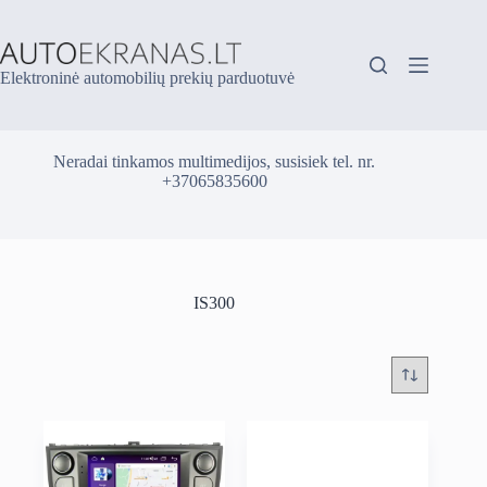
Skip
to
content
Elektroninė automobilių prekių parduotuvė
Neradai tinkamos multimedijos, susisiek tel. nr.
+37065835600
IS300