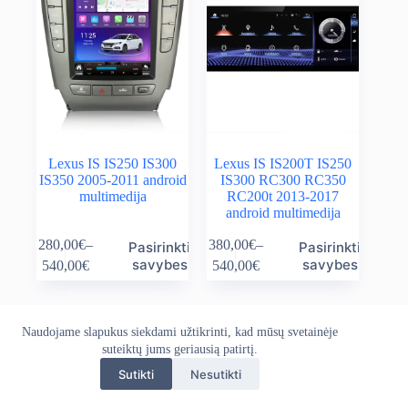
Lexus IS IS250 IS300
Lexus IS IS200T IS250
IS350 2005-2011 android
IS300 RC300 RC350
multimedija
RC200t 2013-2017
android multimedija
This
This
280,00
€
–
380,00
€
–
Pasirinkti
Pasirinkti
product
product
Price
Price
savybes
savybes
540,00
€
540,00
€
has
has
range:
range:
multiple
multiple
280,00€
380,00€
variants.
variants.
through
through
The
The
540,00€
540,00€
Naudojame slapukus siekdami užtikrinti, kad mūsų svetainėje
Apie mus
Grąžinimo politika
Kontaktai
options
options
suteiktų jums geriausią patirtį.
Pristatymo politika
Privatumo politika
may
may
Sąlygos ir taisyklės
be
be
Sutikti
Nesutikti
Autoekranas.lt © 2026 - Visos teisės saugomos. Kopijuoti,
chosen
chosen
platinti svetainės turinį be autorių sutikimo draudžiama.
on
on