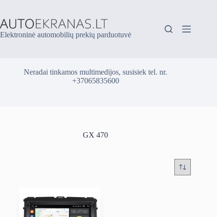
Skip
to
content
Elektroninė automobilių prekių parduotuvė
Neradai tinkamos multimedijos, susisiek tel. nr.
+37065835600
GX 470