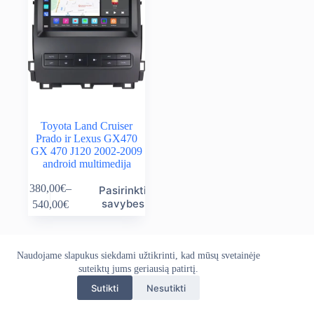
Toyota Land Cruiser
Prado ir Lexus GX470
GX 470 J120 2002-2009
android multimedija
This
380,00
€
–
Pasirinkti
product
Price
savybes
540,00
€
has
range:
multiple
380,00€
variants.
through
The
540,00€
Naudojame slapukus siekdami užtikrinti, kad mūsų svetainėje
Apie mus
Grąžinimo politika
Kontaktai
options
suteiktų jums geriausią patirtį.
Pristatymo politika
Privatumo politika
may
Sąlygos ir taisyklės
be
Sutikti
Nesutikti
Autoekranas.lt © 2026 - Visos teisės saugomos. Kopijuoti,
chosen
platinti svetainės turinį be autorių sutikimo draudžiama.
on