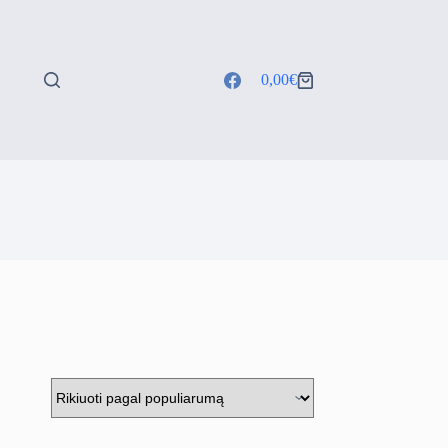
0,00
€
Shopping
cart