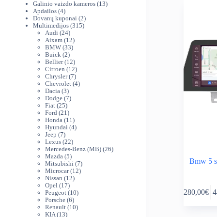
produktai
13
Galinio vaizdo kameros
13
4
produktų
Apdailos
4
produktai
2
Dovanų kuponai
2
315
produktai
Multimedijos
315
24
produktų
Audi
24
produktai
12
Aixam
12
33
produktų
BMW
33
2
produktai
Buick
2
produktai
12
Bellier
12
produktų
12
Citroen
12
7
produktų
Chrysler
7
produktai
4
Chevrolet
4
3
produktai
Dacia
3
produktai
7
Dodge
7
25
produktai
Fiat
25
produktai
21
Ford
21
produktas
11
Honda
11
produktų
4
Hyundai
4
7
produktai
Jeep
7
produktai
22
Lexus
22
produktai
26
Mercedes-Benz (MB)
26
5
produktai
Mazda
5
Bmw 5 s
produktai
7
Mitsubishi
7
12
produktai
Microcar
12
12
produktų
Nissan
12
This
17
produktų
Opel
17
280,00
€
–
4
produktų
10
Peugeot
10
product
Pr
6
produktų
Porsche
6
has
ra
produktai
10
Renault
10
multiple
28
13
produktų
KIA
13