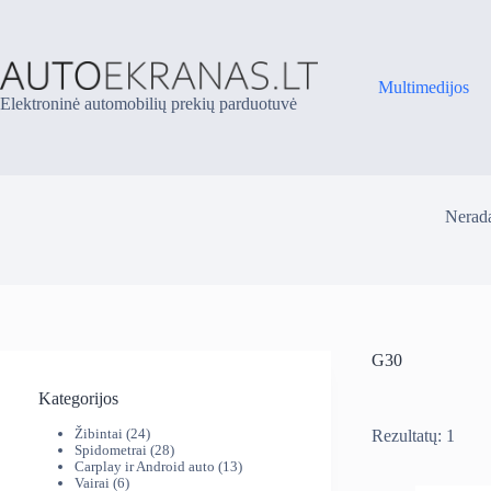
Skip
to
content
Multimedijos
Elektroninė automobilių prekių parduotuvė
Nerada
G30
Kategorijos
24
Žibintai
24
Rezultatų: 1
produktai
28
Spidometrai
28
produktai
13
Carplay ir Android auto
13
6
produktų
Vairai
6