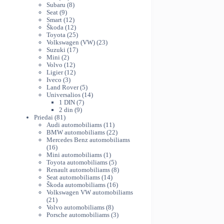
variants.
produktų
8
th
Subaru
8
The
9
produktai
Seat
9
44
produktai
12
Smart
12
options
produktų
12
Škoda
12
may
produktų
25
Toyota
25
be
produktai
23
Volkswagen (VW)
23
chosen
17
produktai
Suzuki
17
on
2
produktų
Mini
2
produktai
12
Volvo
12
the
produktų
12
Ligier
12
product
3
produktų
Iveco
3
page
produktai
5
Land Rover
5
produktai
14
Universalios
14
7
produktų
1 DIN
7
9
produktai
2 din
9
81
produktai
Priedai
81
produktas
11
Audi automobiliams
11
produktų
22
BMW automobiliams
22
produktai
Mercedes Benz automobiliams
16
16
produktų
1
Mini automobiliams
1
produktas
5
Toyota automobiliams
5
produktai
8
Renault automobiliams
8
14
produktai
Seat automobiliams
14
produktų
16
Škoda automobiliams
16
produktų
Volkswagen VW automobiliams
21
21
produktas
8
Volvo automobiliams
8
produktai
3
Porsche automobiliams
3
produktai