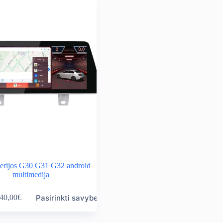
erijos G30 G31 G32 android
multimedija
Pasirinkti savybes
40,00
€
ice
nge:
0,00€