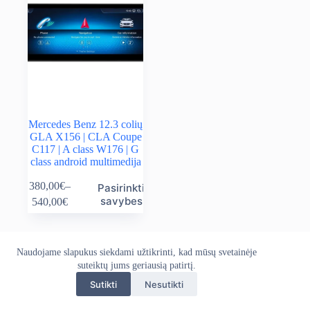
Mercedes Benz 12.3 colių
GLA X156 | CLA Coupe
C117 | A class W176 | G
class android multimedija
This
380,00
€
–
Pasirinkti
product
Price
savybes
540,00
€
has
range:
multiple
380,00€
variants.
through
The
540,00€
Naudojame slapukus siekdami užtikrinti, kad mūsų svetainėje
Apie mus
Grąžinimo politika
Kontaktai
options
suteiktų jums geriausią patirtį.
Pristatymo politika
Privatumo politika
may
Sąlygos ir taisyklės
be
Sutikti
Nesutikti
Autoekranas.lt © 2026 - Visos teisės saugomos. Kopijuoti,
chosen
platinti svetainės turinį be autorių sutikimo draudžiama.
on