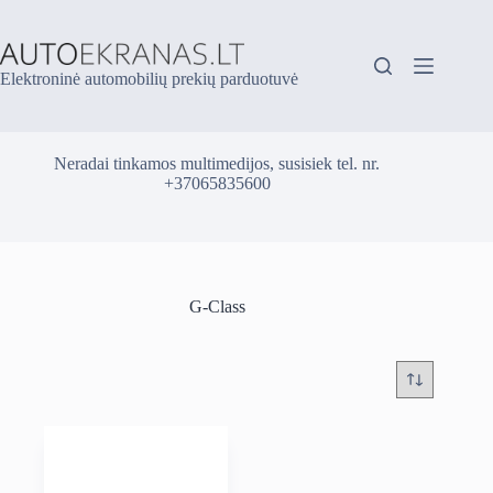
Skip
to
content
Elektroninė automobilių prekių parduotuvė
Neradai tinkamos multimedijos, susisiek tel. nr.
+37065835600
G-Class