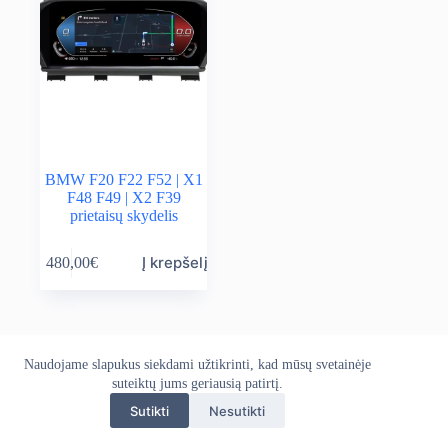
BMW F20 F22 F52 | X1
F48 F49 | X2 F39
prietaisų skydelis
Į krepšelį
480,00
€
Naudojame slapukus siekdami užtikrinti, kad mūsų svetainėje
Apie mus
Grąžinimo politika
Kontaktai
Pristatymo politika
suteiktų jums geriausią patirtį.
Privatumo politika
Sąlygos ir taisyklės
Sutikti
Nesutikti
Autoekranas.lt © 2026 - Visos teisės saugomos. Kopijuoti,
platinti svetainės turinį be autorių sutikimo draudžiama.