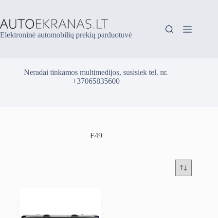
Skip
to
content
Elektroninė automobilių prekių parduotuvė
Neradai tinkamos multimedijos, susisiek tel. nr.
+37065835600
F49