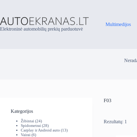
Skip
to
content
Multimedijos
Elektroninė automobilių prekių parduotuvė
Nerada
F03
Kategorijos
24
Žibintai
24
Rezultatų: 1
produktai
28
Spidometrai
28
produktai
13
Carplay ir Android auto
13
6
produktų
Vairai
6