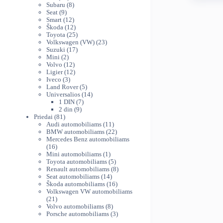
multiple
produktų
8
48
Subaru
8
variants.
9
produktai
Seat
9
th
produktai
12
Smart
12
The
58
produktų
12
Škoda
12
options
produktų
25
Toyota
25
may
produktai
23
Volkswagen (VW)
23
be
17
produktai
Suzuki
17
chosen
2
produktų
Mini
2
produktai
12
Volvo
12
on
produktų
12
Ligier
12
the
3
produktų
Iveco
3
product
produktai
5
Land Rover
5
page
produktai
14
Universalios
14
7
produktų
1 DIN
7
9
produktai
2 din
9
81
produktai
Priedai
81
produktas
11
Audi automobiliams
11
produktų
22
BMW automobiliams
22
produktai
Mercedes Benz automobiliams
16
16
produktų
1
Mini automobiliams
1
produktas
5
Toyota automobiliams
5
produktai
8
Renault automobiliams
8
14
produktai
Seat automobiliams
14
produktų
16
Škoda automobiliams
16
produktų
Volkswagen VW automobiliams
21
21
produktas
8
Volvo automobiliams
8
produktai
3
Porsche automobiliams
3
produktai