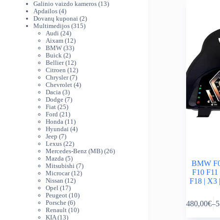
produktai
13
Galinio vaizdo kameros
13
4
produktų
Apdailos
4
produktai
2
Dovanų kuponai
2
315
produktai
Multimedijos
315
24
produktų
Audi
24
produktai
12
Aixam
12
33
produktų
BMW
33
2
produktai
Buick
2
produktai
12
Bellier
12
produktų
12
Citroen
12
7
produktų
Chrysler
7
produktai
4
Chevrolet
4
3
produktai
Dacia
3
produktai
7
Dodge
7
25
produktai
Fiat
25
produktai
21
Ford
21
produktas
11
Honda
11
produktų
4
Hyundai
4
7
produktai
Jeep
7
produktai
22
Lexus
22
produktai
26
Mercedes-Benz (MB)
26
5
produktai
Mazda
5
BMW F01
produktai
7
Mitsubishi
7
F10 F11 
12
produktai
Microcar
12
12
produktų
F18 | X3 
Nissan
12
17
produktų
Opel
17
produktų
10
Peugeot
10
This
6
produktų
Porsche
6
480,00
€
–
5
product
Pr
produktai
10
Renault
10
has
ra
13
produktų
KIA
13