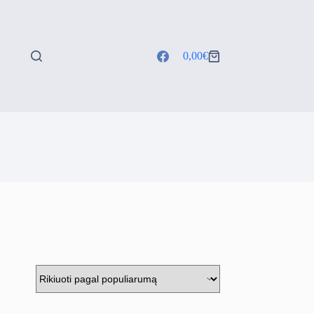
0,00
€
Shopping
cart