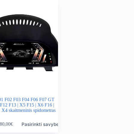
 F02 F03 F04 F06 F07 GT
F12 F13 | X5 F15 | X6 F16 |
| X4 skaitmeninis spidometras
Pasirinkti savybes
80,00
€
ice
nge: