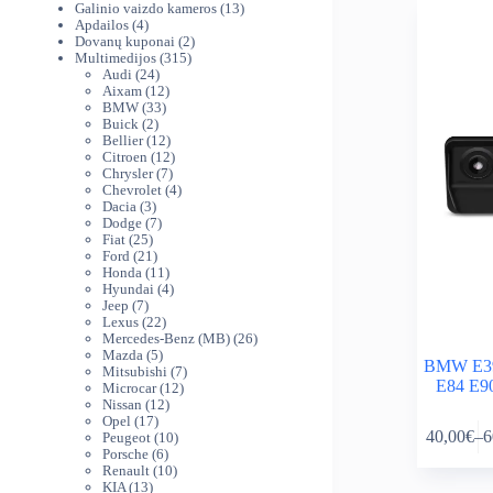
produktai
13
Galinio vaizdo kameros
13
4
produktų
Apdailos
4
produktai
2
Dovanų kuponai
2
315
produktai
Multimedijos
315
24
produktų
Audi
24
produktai
12
Aixam
12
33
produktų
BMW
33
2
produktai
Buick
2
produktai
12
Bellier
12
produktų
12
Citroen
12
7
produktų
Chrysler
7
produktai
4
Chevrolet
4
3
produktai
Dacia
3
produktai
7
Dodge
7
25
produktai
Fiat
25
produktai
21
Ford
21
produktas
11
Honda
11
produktų
4
Hyundai
4
7
produktai
Jeep
7
produktai
22
Lexus
22
produktai
26
Mercedes-Benz (MB)
26
5
produktai
Mazda
5
BMW E39
produktai
7
Mitsubishi
7
E84 E90
12
produktai
Microcar
12
12
produktų
Nissan
12
This
17
produktų
Opel
17
40,00
€
–
6
produktų
10
Peugeot
10
product
Pr
6
produktų
Porsche
6
has
ra
produktai
10
Renault
10
multiple
40
13
produktų
KIA
13