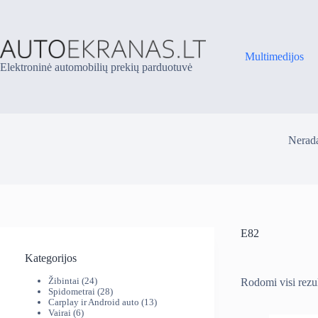
Skip
to
content
Multimedijos
Elektroninė automobilių prekių parduotuvė
Nerada
E82
Kategorijos
24
Žibintai
24
Rodomi visi rezul
produktai
28
Spidometrai
28
produktai
13
Carplay ir Android auto
13
6
produktų
Vairai
6