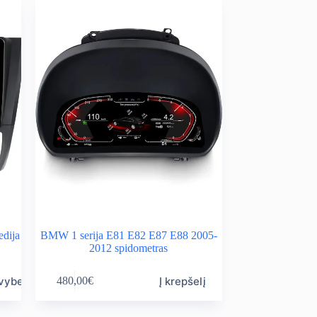
dija
BMW 1 serija E81 E82 E87 E88 2005-
2012 spidometras
avybes
Į krepšelį
480,00
€