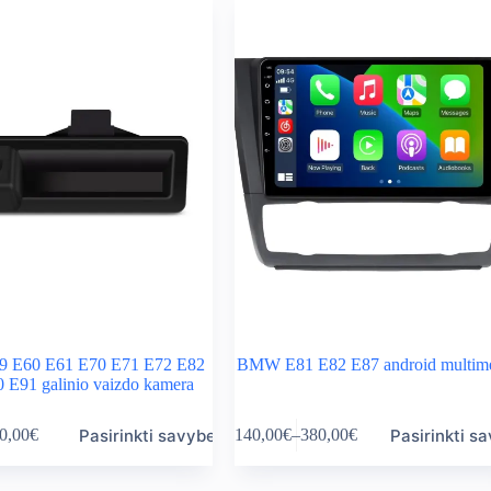
 E60 E61 E70 E71 E72 E82
BMW E81 E82 E87 android multime
 E91 galinio vaizdo kamera
This
Pasirinkti savybes
Pasirinkti s
0,00
€
140,00
€
–
380,00
€
product
ice
Price
has
nge:
range:
multiple
,00€
140,00€