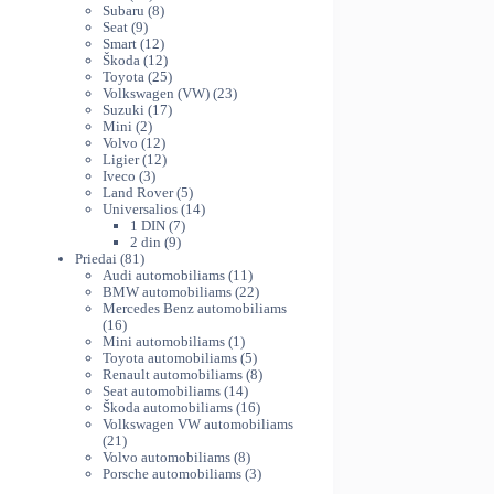
variants.
produktų
8
th
Subaru
8
The
9
produktai
Seat
9
60
produktai
12
Smart
12
options
produktų
12
Škoda
12
may
produktų
25
Toyota
25
be
produktai
23
Volkswagen (VW)
23
chosen
17
produktai
Suzuki
17
on
2
produktų
Mini
2
produktai
12
Volvo
12
the
produktų
12
Ligier
12
product
3
produktų
Iveco
3
page
produktai
5
Land Rover
5
produktai
14
Universalios
14
7
produktų
1 DIN
7
9
produktai
2 din
9
81
produktai
Priedai
81
produktas
11
Audi automobiliams
11
produktų
22
BMW automobiliams
22
produktai
Mercedes Benz automobiliams
16
16
produktų
1
Mini automobiliams
1
produktas
5
Toyota automobiliams
5
produktai
8
Renault automobiliams
8
14
produktai
Seat automobiliams
14
produktų
16
Škoda automobiliams
16
produktų
Volkswagen VW automobiliams
21
21
produktas
8
Volvo automobiliams
8
produktai
3
Porsche automobiliams
3
produktai