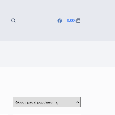
0,00
€
Shopping
cart