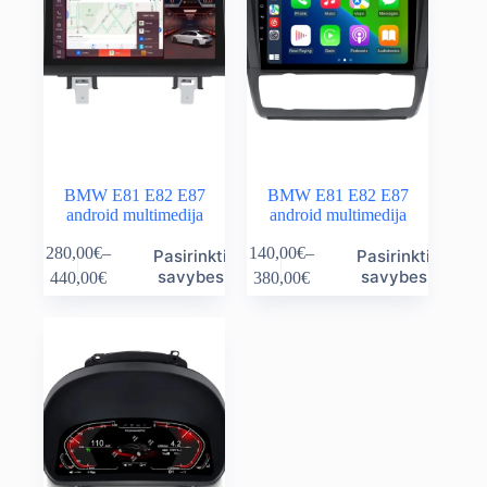
BMW E81 E82 E87
BMW E81 E82 E87
android multimedija
android multimedija
This
This
280,00
€
–
140,00
€
–
Pasirinkti
Pasirinkti
product
product
Price
Price
savybes
savybes
440,00
€
380,00
€
has
has
range:
range:
multiple
multiple
280,00€
140,00€
variants.
variants.
through
through
The
The
440,00€
380,00€
options
options
may
may
be
be
chosen
chosen
on
on
the
the
product
product