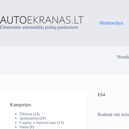
Skip
to
content
Multimedijos
Elektroninė automobilių prekių parduotuvė
Nerada
E64
Kategorijos
24
Žibintai
24
Rodomi visi rezul
produktai
28
Spidometrai
28
produktai
13
Carplay ir Android auto
13
6
produktų
Vairai
6