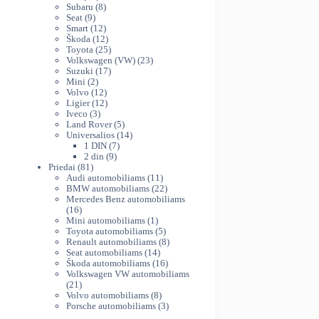
variants.
produktų
8
th
Subaru
8
The
9
produktai
Seat
9
44
produktai
12
Smart
12
options
produktų
12
Škoda
12
may
produktų
25
Toyota
25
be
produktai
23
Volkswagen (VW)
23
chosen
17
produktai
Suzuki
17
on
2
produktų
Mini
2
produktai
12
Volvo
12
the
produktų
12
Ligier
12
product
3
produktų
Iveco
3
page
produktai
5
Land Rover
5
produktai
14
Universalios
14
7
produktų
1 DIN
7
9
produktai
2 din
9
81
produktai
Priedai
81
produktas
11
Audi automobiliams
11
produktų
22
BMW automobiliams
22
produktai
Mercedes Benz automobiliams
16
16
produktų
1
Mini automobiliams
1
produktas
5
Toyota automobiliams
5
produktai
8
Renault automobiliams
8
14
produktai
Seat automobiliams
14
produktų
16
Škoda automobiliams
16
produktų
Volkswagen VW automobiliams
21
21
produktas
8
Volvo automobiliams
8
produktai
3
Porsche automobiliams
3
produktai