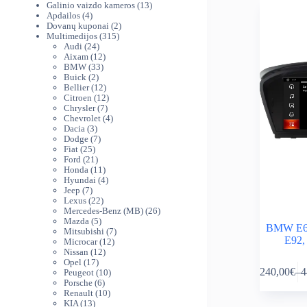
produktai
13
Galinio vaizdo kameros
13
4
produktų
Apdailos
4
produktai
2
Dovanų kuponai
2
315
produktai
Multimedijos
315
24
produktų
Audi
24
produktai
12
Aixam
12
33
produktų
BMW
33
2
produktai
Buick
2
produktai
12
Bellier
12
produktų
12
Citroen
12
7
produktų
Chrysler
7
produktai
4
Chevrolet
4
3
produktai
Dacia
3
produktai
7
Dodge
7
25
produktai
Fiat
25
produktai
21
Ford
21
produktas
11
Honda
11
produktų
4
Hyundai
4
7
produktai
Jeep
7
produktai
22
Lexus
22
produktai
26
Mercedes-Benz (MB)
26
5
produktai
Mazda
5
BMW E60,
produktai
7
Mitsubishi
7
E92,
12
produktai
Microcar
12
12
produktų
Nissan
12
This
17
produktų
Opel
17
240,00
€
–
4
produktų
10
Peugeot
10
product
Pr
6
produktų
Porsche
6
has
ra
produktai
10
Renault
10
multiple
24
13
produktų
KIA
13