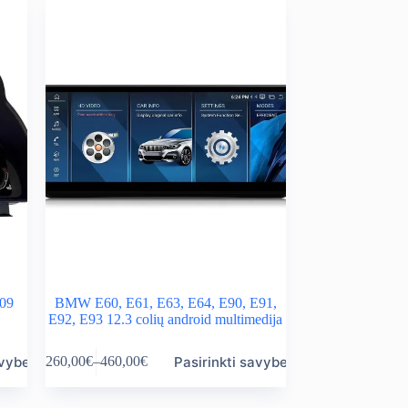
09
BMW E60, E61, E63, E64, E90, E91,
E92, E93 12.3 colių android multimedija
This
avybes
Pasirinkti savybes
260,00
€
–
460,00
€
product
Price
has
range:
multiple
260,00€