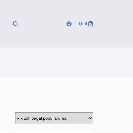
0,00
€
Shopping
cart