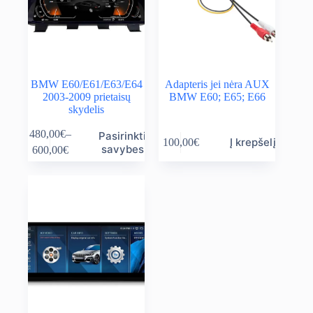
the
the
product
product
page
page
BMW E60/E61/E63/E64
Adapteris jei nėra AUX
2003-2009 prietaisų
BMW E60; E65; E66
skydelis
This
480,00
€
–
Pasirinkti
Į krepšelį
100,00
€
product
Price
savybes
600,00
€
has
range:
multiple
480,00€
variants.
through
The
600,00€
options
may
be
chosen
on
the
product
page