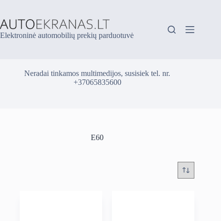
Skip
to
content
Elektroninė automobilių prekių parduotuvė
Neradai tinkamos multimedijos, susisiek tel. nr.
+37065835600
E60