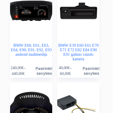
BMW E60, E61, E63,
BMW E39 E60 E61 E70
E64, E90, E91, E92, E93
E71 E72 E82 E84 E90
android multimedija
E91 galinio vaizdo
kamera
This
This
240,00
€
–
40,00
€
–
Pasirinkti
Pasirinkti
product
product
Price
Price
savybes
savybes
440,00
€
60,00
€
has
has
range:
range:
multiple
multiple
240,00€
40,00€
variants.
variants.
through
through
The
The
440,00€
60,00€
options
options
may
may
be
be
chosen
chosen
on
on