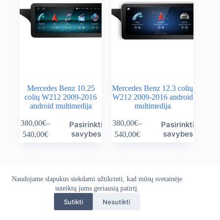
Mercedes Benz 10.25
Mercedes Benz 12.3 colių
colių W212 2009-2016
W212 2009-2016 android
android multimedija
multimedija
This
This
380,00
€
–
380,00
€
–
Pasirinkti
Pasirinkti
product
product
Price
Price
savybes
savybes
540,00
€
540,00
€
has
has
range:
range:
multiple
multiple
380,00€
380,00€
variants.
variants.
through
through
The
The
540,00€
540,00€
options
options
Naudojame slapukus siekdami užtikrinti, kad mūsų svetainėje
Apie mus
Grąžinimo politika
Kontaktai
may
may
Pristatymo politika
suteiktų jums geriausią patirtį.
Privatumo politika
be
be
Sąlygos ir taisyklės
chosen
chosen
Sutikti
Nesutikti
Autoekranas.lt © 2026 - Visos teisės saugomos. Kopijuoti,
on
on
platinti svetainės turinį be autorių sutikimo draudžiama.
the
the