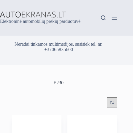
Skip
to
content
Elektroninė automobilių prekių parduotuvė
Neradai tinkamos multimedijos, susisiek tel. nr.
+37065835600
E230