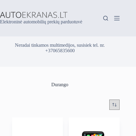
Skip
to
content
Elektroninė automobilių prekių parduotuvė
Neradai tinkamos multimedijos, susisiek tel. nr.
+37065835600
Durango