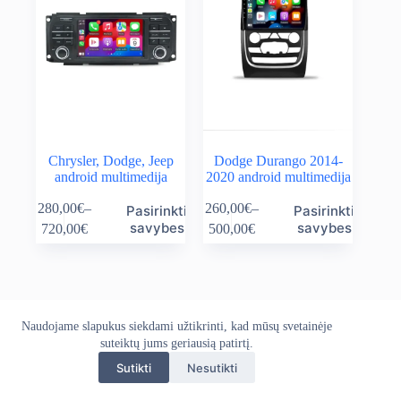
Chrysler, Dodge, Jeep
Dodge Durango 2014-
android multimedija
2020 android multimedija
This
This
280,00
€
–
260,00
€
–
Pasirinkti
Pasirinkti
product
product
Price
Price
savybes
savybes
720,00
€
500,00
€
has
has
range:
range:
multiple
multiple
280,00€
260,00€
variants.
variants.
through
through
The
The
720,00€
500,00€
options
options
may
may
Naudojame slapukus siekdami užtikrinti, kad mūsų svetainėje
Apie mus
Grąžinimo politika
Kontaktai
be
be
Pristatymo politika
suteiktų jums geriausią patirtį.
Privatumo politika
chosen
chosen
Sąlygos ir taisyklės
on
on
Sutikti
Nesutikti
Autoekranas.lt © 2026 - Visos teisės saugomos. Kopijuoti,
the
the
platinti svetainės turinį be autorių sutikimo draudžiama.
product
product