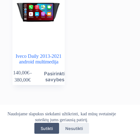
Iveco Daily 2013-2021
android multimedija
This
140,00
€
–
Pasirinkti
product
Price
savybes
380,00
€
has
range:
multiple
140,00€
variants.
through
The
380,00€
options
may
Naudojame slapukus siekdami užtikrinti, kad mūsų svetainėje
Apie mus
Grąžinimo politika
Kontaktai
be
Pristatymo politika
suteiktų jums geriausią patirtį.
Privatumo politika
chosen
Sąlygos ir taisyklės
on
Sutikti
Nesutikti
Autoekranas.lt © 2026 - Visos teisės saugomos. Kopijuoti,
the
platinti svetainės turinį be autorių sutikimo draudžiama.
product