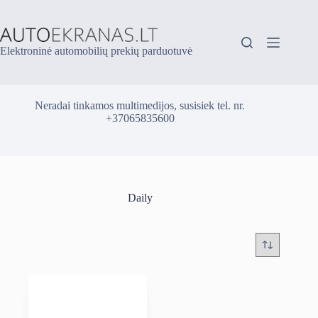
Skip
to
content
Elektroninė automobilių prekių parduotuvė
Neradai tinkamos multimedijos, susisiek tel. nr.
+37065835600
Daily