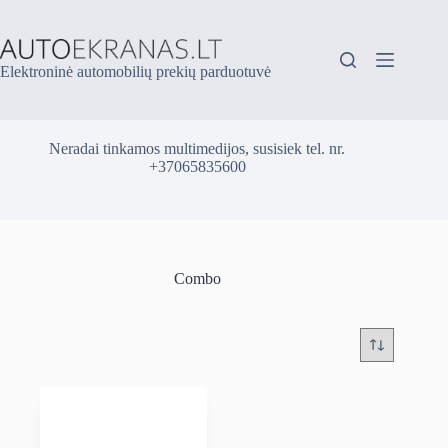
Skip
to
content
Elektroninė automobilių prekių parduotuvė
Neradai tinkamos multimedijos, susisiek tel. nr.
+37065835600
Combo