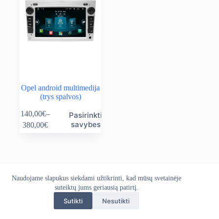
Opel android multimedija
(trys spalvos)
This
140,00
€
–
Pasirinkti
product
Price
savybes
380,00
€
has
range:
multiple
140,00€
variants.
through
The
380,00€
options
may
Naudojame slapukus siekdami užtikrinti, kad mūsų svetainėje
Apie mus
Grąžinimo politika
Kontaktai
be
Pristatymo politika
suteiktų jums geriausią patirtį.
Privatumo politika
chosen
Sąlygos ir taisyklės
on
Sutikti
Nesutikti
Autoekranas.lt © 2026 - Visos teisės saugomos. Kopijuoti,
the
platinti svetainės turinį be autorių sutikimo draudžiama.
product