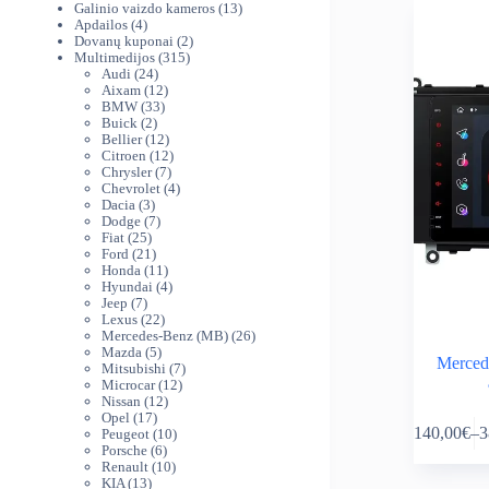
produktai
13
Galinio vaizdo kameros
13
4
produktų
Apdailos
4
produktai
2
Dovanų kuponai
2
315
produktai
Multimedijos
315
24
produktų
Audi
24
produktai
12
Aixam
12
33
produktų
BMW
33
2
produktai
Buick
2
produktai
12
Bellier
12
produktų
12
Citroen
12
7
produktų
Chrysler
7
produktai
4
Chevrolet
4
3
produktai
Dacia
3
produktai
7
Dodge
7
25
produktai
Fiat
25
produktai
21
Ford
21
produktas
11
Honda
11
produktų
4
Hyundai
4
7
produktai
Jeep
7
produktai
22
Lexus
22
produktai
26
Mercedes-Benz (MB)
26
5
produktai
Mazda
5
Merced
produktai
7
Mitsubishi
7
12
produktai
Microcar
12
12
produktų
Nissan
12
This
17
produktų
Opel
17
140,00
€
–
3
produktų
10
Peugeot
10
product
Pr
6
produktų
Porsche
6
has
ra
produktai
10
Renault
10
multiple
14
13
produktų
KIA
13