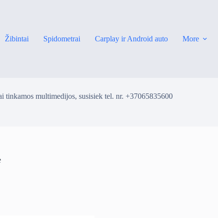
Žibintai
Spidometrai
Carplay ir Android auto
More
i tinkamos multimedijos, susisiek tel. nr. +37065835600
e