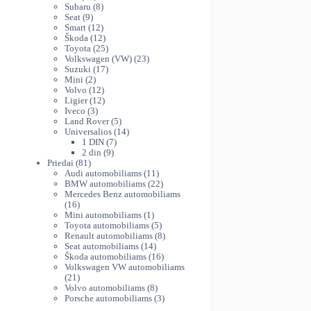
variants.
produktų
8
th
Subaru
8
The
9
produktai
Seat
9
38
produktai
12
Smart
12
options
produktų
12
Škoda
12
may
produktų
25
Toyota
25
be
produktai
23
Volkswagen (VW)
23
chosen
17
produktai
Suzuki
17
on
2
produktų
Mini
2
produktai
12
Volvo
12
the
produktų
12
Ligier
12
product
3
produktų
Iveco
3
page
produktai
5
Land Rover
5
produktai
14
Universalios
14
7
produktų
1 DIN
7
9
produktai
2 din
9
81
produktai
Priedai
81
produktas
11
Audi automobiliams
11
produktų
22
BMW automobiliams
22
produktai
Mercedes Benz automobiliams
16
16
produktų
1
Mini automobiliams
1
produktas
5
Toyota automobiliams
5
produktai
8
Renault automobiliams
8
14
produktai
Seat automobiliams
14
produktų
16
Škoda automobiliams
16
produktų
Volkswagen VW automobiliams
21
21
produktas
8
Volvo automobiliams
8
produktai
3
Porsche automobiliams
3
produktai