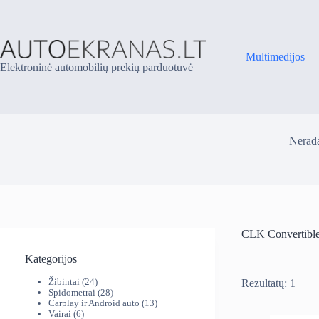
Skip
to
content
Multimedijos
Elektroninė automobilių prekių parduotuvė
Nerada
CLK Convertibl
Kategorijos
24
Žibintai
24
Rezultatų: 1
produktai
28
Spidometrai
28
produktai
13
Carplay ir Android auto
13
6
produktų
Vairai
6