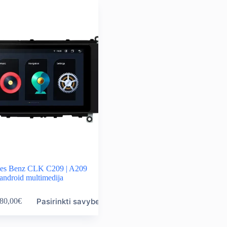
es Benz CLK C209 | A209
android multimedija
Pasirinkti savybes
80,00
€
ice
nge:
0,00€