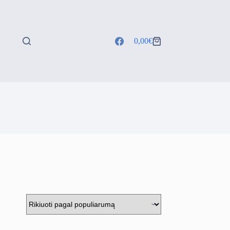
0,00
€
Shopping
cart