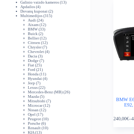
produktai
13
Galinio vaizdo kameros
13
4
produktų
Apdailos
4
produktai
2
Dovanų kuponai
2
315
produktai
Multimedijos
315
24
produktų
Audi
24
produktai
12
Aixam
12
33
produktų
BMW
33
2
produktai
Buick
2
produktai
12
Bellier
12
produktų
12
Citroen
12
7
produktų
Chrysler
7
produktai
4
Chevrolet
4
3
produktai
Dacia
3
produktai
7
Dodge
7
25
produktai
Fiat
25
produktai
21
Ford
21
produktas
11
Honda
11
produktų
4
Hyundai
4
7
produktai
Jeep
7
produktai
22
Lexus
22
produktai
26
Mercedes-Benz (MB)
26
5
produktai
Mazda
5
BMW E60,
produktai
7
Mitsubishi
7
E92,
12
produktai
Microcar
12
12
produktų
Nissan
12
This
17
produktų
Opel
17
240,00
€
–
4
produktų
10
Peugeot
10
product
Pr
6
produktų
Porsche
6
has
ra
produktai
10
Renault
10
multiple
24
13
produktų
KIA
13