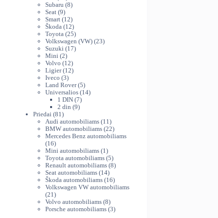
variants.
produktų
8
th
Subaru
8
The
9
produktai
Seat
9
44
produktai
12
Smart
12
options
produktų
12
Škoda
12
may
produktų
25
Toyota
25
be
produktai
23
Volkswagen (VW)
23
chosen
17
produktai
Suzuki
17
on
2
produktų
Mini
2
produktai
12
Volvo
12
the
produktų
12
Ligier
12
product
3
produktų
Iveco
3
page
produktai
5
Land Rover
5
produktai
14
Universalios
14
7
produktų
1 DIN
7
9
produktai
2 din
9
81
produktai
Priedai
81
produktas
11
Audi automobiliams
11
produktų
22
BMW automobiliams
22
produktai
Mercedes Benz automobiliams
16
16
produktų
1
Mini automobiliams
1
produktas
5
Toyota automobiliams
5
produktai
8
Renault automobiliams
8
14
produktai
Seat automobiliams
14
produktų
16
Škoda automobiliams
16
produktų
Volkswagen VW automobiliams
21
21
produktas
8
Volvo automobiliams
8
produktai
3
Porsche automobiliams
3
produktai