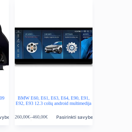
09
BMW E60, E61, E63, E64, E90, E91,
E92, E93 12.3 colių android multimedija
This
avybes
Pasirinkti savybes
260,00
€
–
460,00
€
product
Price
has
range:
multiple
260,00€