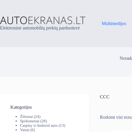
Skip
to
content
Multimedijos
Elektroninė automobilių prekių parduotuvė
Nerada
CCC
Kategorijos
24
Žibintai
24
Rodomi visi rezul
produktai
28
Spidometrai
28
produktai
13
Carplay ir Android auto
13
6
produktų
Vairai
6