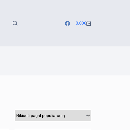
0,00
€
Shopping
cart