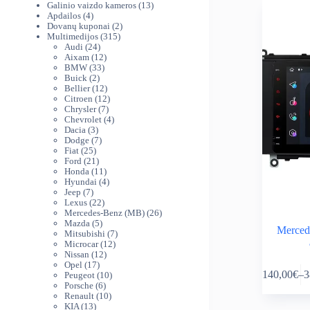
produktai
13
Galinio vaizdo kameros
13
4
produktų
Apdailos
4
produktai
2
Dovanų kuponai
2
315
produktai
Multimedijos
315
24
produktų
Audi
24
produktai
12
Aixam
12
33
produktų
BMW
33
2
produktai
Buick
2
produktai
12
Bellier
12
produktų
12
Citroen
12
7
produktų
Chrysler
7
produktai
4
Chevrolet
4
3
produktai
Dacia
3
produktai
7
Dodge
7
25
produktai
Fiat
25
produktai
21
Ford
21
produktas
11
Honda
11
produktų
4
Hyundai
4
7
produktai
Jeep
7
produktai
22
Lexus
22
produktai
26
Mercedes-Benz (MB)
26
5
produktai
Mazda
5
Merced
produktai
7
Mitsubishi
7
12
produktai
Microcar
12
12
produktų
Nissan
12
This
17
produktų
Opel
17
140,00
€
–
3
produktų
10
Peugeot
10
product
Pr
6
produktų
Porsche
6
has
ra
produktai
10
Renault
10
multiple
14
13
produktų
KIA
13