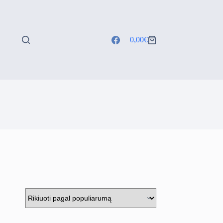
0,00
€
Shopping
cart