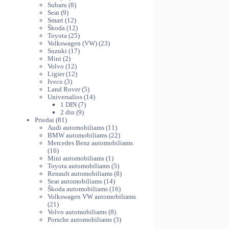
variants.
produktų
8
th
Subaru
8
The
9
produktai
Seat
9
38
produktai
12
Smart
12
options
produktų
12
Škoda
12
may
produktų
25
Toyota
25
be
produktai
23
Volkswagen (VW)
23
chosen
17
produktai
Suzuki
17
on
2
produktų
Mini
2
produktai
12
Volvo
12
the
produktų
12
Ligier
12
product
3
produktų
Iveco
3
page
produktai
5
Land Rover
5
produktai
14
Universalios
14
7
produktų
1 DIN
7
9
produktai
2 din
9
81
produktai
Priedai
81
produktas
11
Audi automobiliams
11
produktų
22
BMW automobiliams
22
produktai
Mercedes Benz automobiliams
16
16
produktų
1
Mini automobiliams
1
produktas
5
Toyota automobiliams
5
produktai
8
Renault automobiliams
8
14
produktai
Seat automobiliams
14
produktų
16
Škoda automobiliams
16
produktų
Volkswagen VW automobiliams
21
21
produktas
8
Volvo automobiliams
8
produktai
3
Porsche automobiliams
3
produktai