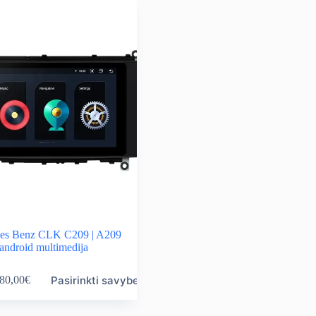
es Benz CLK C209 | A209
android multimedija
Pasirinkti savybes
80,00
€
ice
nge:
0,00€