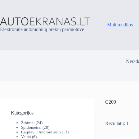
Skip
to
content
Multimedijos
Elektroninė automobilių prekių parduotuvė
Nerada
C209
Kategorijos
24
Žibintai
24
Rezultatų: 1
produktai
28
Spidometrai
28
produktai
13
Carplay ir Android auto
13
6
produktų
Vairai
6