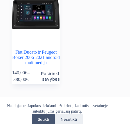
Fiat Ducato ir Peugeot
Boxer 2006-2021 android
multimedija
This
140,00
€
–
Pasirinkti
product
Price
savybes
380,00
€
has
range:
multiple
140,00€
variants.
through
The
380,00€
options
Naudojame slapukus siekdami užtikrinti, kad mūsų svetainėje
Apie mus
Grąžinimo politika
Kontaktai
may
Pristatymo politika
suteiktų jums geriausią patirtį.
Privatumo politika
be
Sąlygos ir taisyklės
chosen
Sutikti
Nesutikti
Autoekranas.lt © 2026 - Visos teisės saugomos. Kopijuoti,
on
platinti svetainės turinį be autorių sutikimo draudžiama.
the