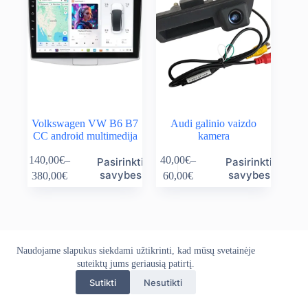
Volkswagen VW B6 B7
Audi galinio vaizdo
CC android multimedija
kamera
This
This
140,00
€
–
40,00
€
–
Pasirinkti
Pasirinkti
product
product
Price
Price
savybes
savybes
380,00
€
60,00
€
has
has
range:
range:
multiple
multiple
140,00€
40,00€
variants.
variants.
through
through
The
The
380,00€
60,00€
options
options
may
may
Naudojame slapukus siekdami užtikrinti, kad mūsų svetainėje
Apie mus
Grąžinimo politika
Kontaktai
be
be
Pristatymo politika
suteiktų jums geriausią patirtį.
Privatumo politika
chosen
chosen
Sąlygos ir taisyklės
on
on
Sutikti
Nesutikti
Autoekranas.lt © 2026 - Visos teisės saugomos. Kopijuoti,
the
the
platinti svetainės turinį be autorių sutikimo draudžiama.
product
product