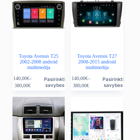
Toyota Avensis T25
Toyota Avensis T27
2002-2008 android
2008-2015 android
multimedija
multimedija
This
This
140,00
€
–
140,00
€
–
Pasirinkti
Pasirinkti
product
product
Price
Price
savybes
savybes
380,00
€
380,00
€
has
has
range:
range:
multiple
multiple
140,00€
140,00€
variants.
variants.
through
through
The
The
380,00€
380,00€
options
options
may
may
be
be
chosen
chosen
on
on
the
the