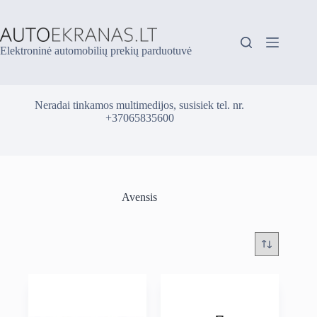
Skip
to
content
Elektroninė automobilių prekių parduotuvė
Neradai tinkamos multimedijos, susisiek tel. nr.
+37065835600
Avensis