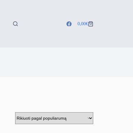
0,00
€
Shopping
cart