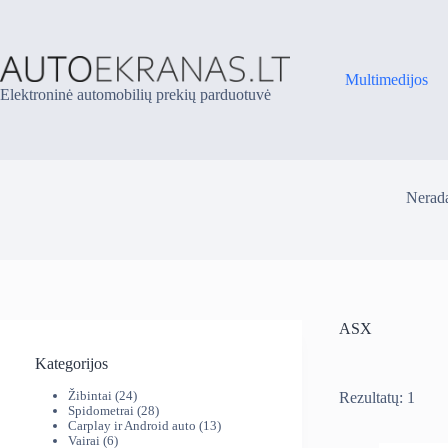
Skip
to
content
Multimedijos
Elektroninė automobilių prekių parduotuvė
Nerada
ASX
Kategorijos
24
Žibintai
24
Rezultatų: 1
produktai
28
Spidometrai
28
produktai
13
Carplay ir Android auto
13
6
produktų
Vairai
6