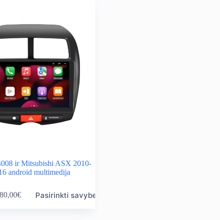
4008 ir Mitsubishi ASX 2010-
16 android multimedija
Pasirinkti savybes
80,00
€
ice
nge:
0,00€