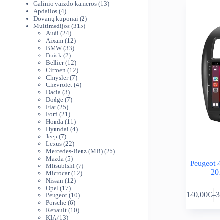
produktai
13
Galinio vaizdo kameros
13
4
produktų
Apdailos
4
produktai
2
Dovanų kuponai
2
315
produktai
Multimedijos
315
24
produktų
Audi
24
produktai
12
Aixam
12
33
produktų
BMW
33
2
produktai
Buick
2
produktai
12
Bellier
12
produktų
12
Citroen
12
7
produktų
Chrysler
7
produktai
4
Chevrolet
4
3
produktai
Dacia
3
produktai
7
Dodge
7
25
produktai
Fiat
25
produktai
21
Ford
21
produktas
11
Honda
11
produktų
4
Hyundai
4
7
produktai
Jeep
7
produktai
22
Lexus
22
produktai
26
Mercedes-Benz (MB)
26
5
produktai
Mazda
5
Peugeot 
produktai
7
Mitsubishi
7
20
12
produktai
Microcar
12
12
produktų
Nissan
12
This
17
produktų
Opel
17
140,00
€
–
3
produktų
10
Peugeot
10
product
Pr
6
produktų
Porsche
6
has
ra
produktai
10
Renault
10
multiple
14
13
produktų
KIA
13