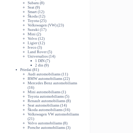
variants.
produktų
8
th
Subaru
8
The
9
produktai
Seat
9
38
produktai
12
Smart
12
options
produktų
12
Škoda
12
may
produktų
25
Toyota
25
be
produktai
23
Volkswagen (VW)
23
chosen
17
produktai
Suzuki
17
on
2
produktų
Mini
2
produktai
12
Volvo
12
the
produktų
12
Ligier
12
product
3
produktų
Iveco
3
page
produktai
5
Land Rover
5
produktai
14
Universalios
14
7
produktų
1 DIN
7
9
produktai
2 din
9
81
produktai
Priedai
81
produktas
11
Audi automobiliams
11
produktų
22
BMW automobiliams
22
produktai
Mercedes Benz automobiliams
16
16
produktų
1
Mini automobiliams
1
produktas
5
Toyota automobiliams
5
produktai
8
Renault automobiliams
8
14
produktai
Seat automobiliams
14
produktų
16
Škoda automobiliams
16
produktų
Volkswagen VW automobiliams
21
21
produktas
8
Volvo automobiliams
8
produktai
3
Porsche automobiliams
3
produktai