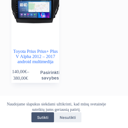
Toyota Prius Prius+ Plus
V Alpha 2012 – 2017
android multimedija
This
140,00
€
–
Pasirinkti
product
Price
savybes
380,00
€
has
range:
multiple
140,00€
variants.
through
The
380,00€
options
Naudojame slapukus siekdami užtikrinti, kad mūsų svetainėje
Apie mus
Grąžinimo politika
Kontaktai
may
Pristatymo politika
suteiktų jums geriausią patirtį.
Privatumo politika
be
Sąlygos ir taisyklės
chosen
Sutikti
Nesutikti
Autoekranas.lt © 2026 - Visos teisės saugomos. Kopijuoti,
on
platinti svetainės turinį be autorių sutikimo draudžiama.
the