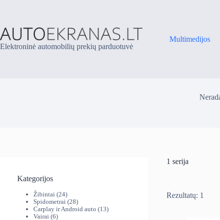
Skip
to
content
Multimedijos
Elektroninė automobilių prekių parduotuvė
Nerada
1 serija
Kategorijos
24
Žibintai
24
Rezultatų: 1
produktai
28
Spidometrai
28
produktai
13
Carplay ir Android auto
13
6
produktų
Vairai
6