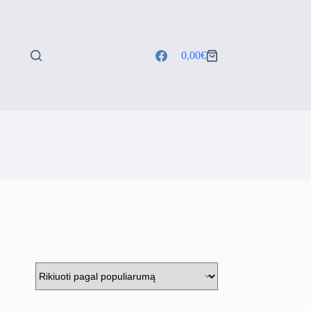
0,00
€
Shopping
cart