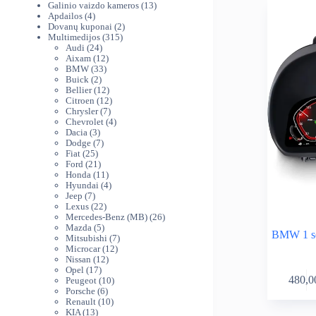
produktai
13
Galinio vaizdo kameros
13
4
produktų
Apdailos
4
produktai
2
Dovanų kuponai
2
315
produktai
Multimedijos
315
24
produktų
Audi
24
produktai
12
Aixam
12
33
produktų
BMW
33
2
produktai
Buick
2
produktai
12
Bellier
12
produktų
12
Citroen
12
7
produktų
Chrysler
7
produktai
4
Chevrolet
4
3
produktai
Dacia
3
produktai
7
Dodge
7
25
produktai
Fiat
25
produktai
21
Ford
21
produktas
11
Honda
11
produktų
4
Hyundai
4
7
produktai
Jeep
7
produktai
22
Lexus
22
produktai
26
Mercedes-Benz (MB)
26
5
produktai
Mazda
5
BMW 1 se
produktai
7
Mitsubishi
7
12
produktai
Microcar
12
12
produktų
Nissan
12
17
produktų
Opel
17
480,0
produktų
10
Peugeot
10
6
produktų
Porsche
6
produktai
10
Renault
10
13
produktų
KIA
13