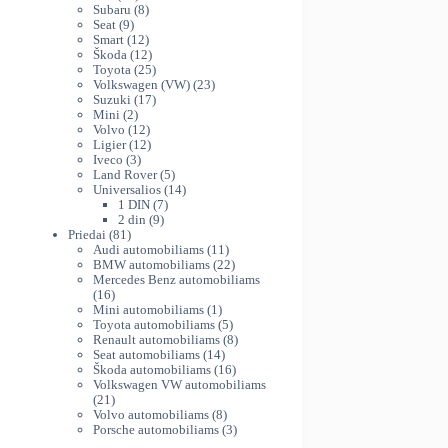
produktų
8
Subaru
8
9
produktai
Seat
9
produktai
12
Smart
12
produktų
12
Škoda
12
produktų
25
Toyota
25
produktai
23
Volkswagen (VW)
23
17
produktai
Suzuki
17
2
produktų
Mini
2
produktai
12
Volvo
12
produktų
12
Ligier
12
3
produktų
Iveco
3
produktai
5
Land Rover
5
produktai
14
Universalios
14
7
produktų
1 DIN
7
9
produktai
2 din
9
81
produktai
Priedai
81
produktas
11
Audi automobiliams
11
produktų
22
BMW automobiliams
22
produktai
Mercedes Benz automobiliams
16
16
produktų
1
Mini automobiliams
1
produktas
5
Toyota automobiliams
5
produktai
8
Renault automobiliams
8
14
produktai
Seat automobiliams
14
produktų
16
Škoda automobiliams
16
produktų
Volkswagen VW automobiliams
21
21
produktas
8
Volvo automobiliams
8
produktai
3
Porsche automobiliams
3
produktai